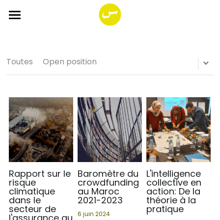
×
CATÉGORIES DE BLOG
ACCUEIL
A PROPOS
Toutes les catégories
Toutes
Open position
SERVICES
Sustainable finance
PROGRAMMES
Corporate transition
FONDS
Strategic workshop
Impact Together!
You SI Net Reload
The great 7
HSIF
Rechercher
Portfolio
Impact entrepreneurship
Français
Rapport sur le
Baromètre du
L'intelligence
risque
crowdfunding
collective en
climatique
au Maroc
action: De la
Business cases
Français
dans le
2021-2023
théorie à la
secteur de
pratique
6 juin 2024
l'assurance au
Open position
English