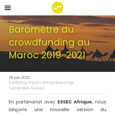
ACCUEIL
Baromètre du 
A PROPOS
crowdfunding au 
SERVICES
Maroc 2019-2021
PROGRAMMES
FONDS
Impact Together!
·
You SI Net Reload
smala Foundation
Rechercher
29 juin 2022
Publishing,
Impact entrepreneurship,
Sustainable finance
Portfolio
Français
En partenariat avec 
ESSEC Afrique
, nous 
Français
lançons une nouvelle version du 
English