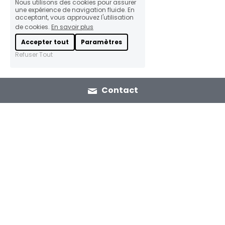
Nous utilisons des cookies pour assurer
une expérience de navigation fluide. En
acceptant, vous approuvez l'utilisation
de cookies.
En savoir plus
Accepter tout
Paramètres
Refuser Tout
Contact
Maroc
France
22 Av. Youssef ben Tachfine
2 Av. de l'Obiou
10 000 Rabat, 
38 700 La Tronche, 
Maroc
France
Voir sur la carte
Voir sur la carte