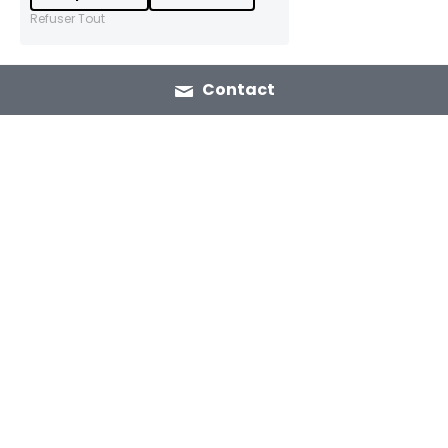
Refuser Tout
Contact
Maroc
France
22 Av. Youssef ben Tachfine
2 Av. de l'Obiou
10 000 Rabat, 
38 700 La Tronche, 
Maroc
France
Voir sur la carte
Voir sur la carte
Liens rapides
Services
contact@happysmala.co
Impact together!
m
You SI 
net