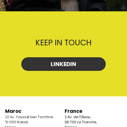
KEEP IN TOUCH
LINKEDIN
Maroc
France
22 Av. Youssef ben Tachfine
2 Av. de l'Obiou
10 000 Rabat, 
38 700 La Tronche, 