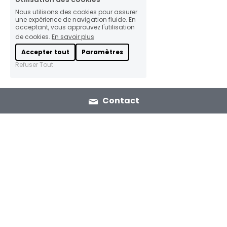
Nous utilisons des cookies pour assurer
une expérience de navigation fluide. En
acceptant, vous approuvez l'utilisation
de cookies.
En savoir plus
Accepter tout
Paramètres
Refuser Tout
Contact
Maroc
France
22 Av. Youssef ben Tachfine
2 Av. de l'Obiou
10 000 Rabat, 
38 700 La Tronche, 
Maroc
France
Voir sur la carte
Voir sur la carte