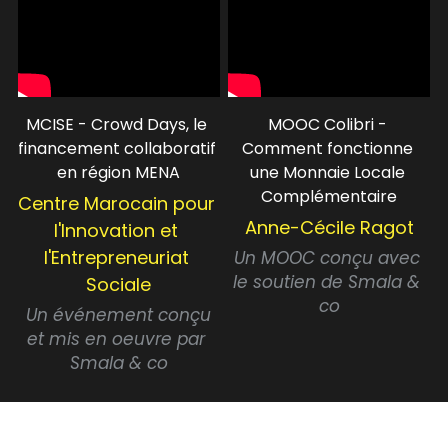
MCISE - Crowd Days, le 
MOOC Colibri - 
financement collaboratif 
Comment fonctionne 
en région MENA
une Monnaie Locale 
Complémentaire
Centre Marocain pour 
Anne-Cécile Ragot
l'Innovation et 
l'Entrepreneuriat 
Un MOOC conçu avec 
le soutien de Smala & 
Sociale
co
 Un événement conçu 
et mis en oeuvre par 
Smala & co