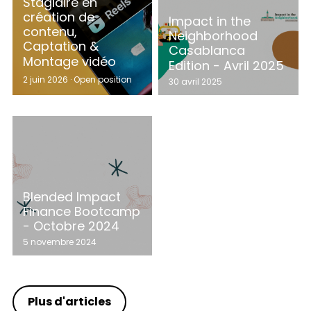
Stagiaire en
création de
Impact in the
contenu,
Neighborhood
Captation &
Casablanca
Montage vidéo
Edition - Avril 2025
2 juin 2026
·
Open position
30 avril 2025
Blended Impact
Finance Bootcamp
- Octobre 2024
5 novembre 2024
Plus d'articles